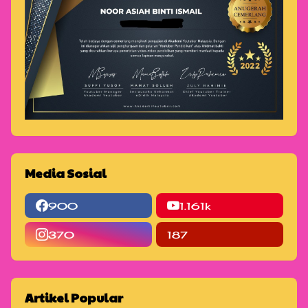
Media Sosial
900
1.161k
370
187
Artikel Popular