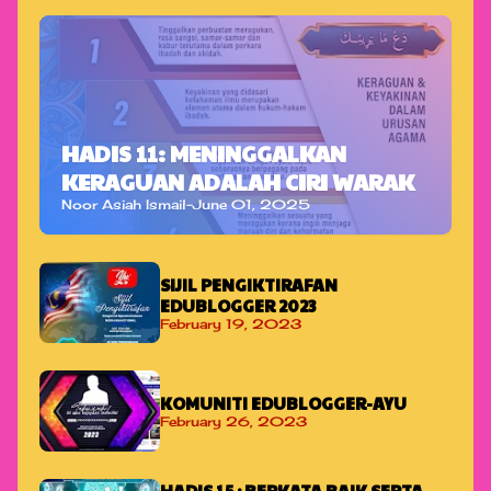
HADIS 11: MENINGGALKAN
KERAGUAN ADALAH CIRI WARAK
Noor Asiah Ismail
-
June 01, 2025
SIJIL PENGIKTIRAFAN
EDUBLOGGER 2023
February 19, 2023
KOMUNITI EDUBLOGGER-AYU
February 26, 2023
HADIS 15 : BERKATA BAIK SERTA